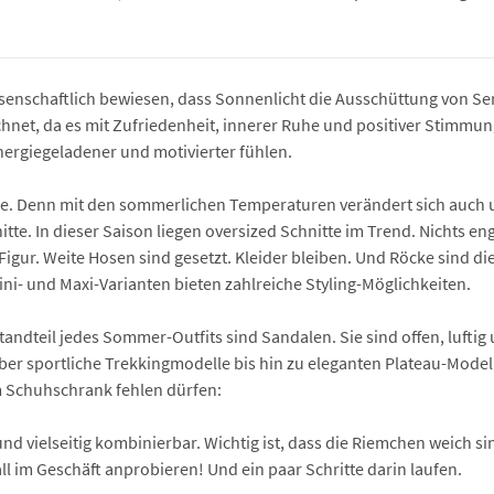
senschaftlich bewiesen, dass Sonnenlicht die Ausschüttung von Sero
hnet, da es mit Zufriedenheit, innerer Ruhe und positiver Stimmu
nergiegeladener und motivierter fühlen.
. Denn mit den sommerlichen Temperaturen verändert sich auch uns
te. In dieser Saison liegen oversized Schnitte im Trend. Nichts engt e
igur. Weite Hosen sind gesetzt. Kleider bleiben. Und Röcke sind di
 Mini- und Maxi-Varianten bieten zahlreiche Styling-Möglichkeiten.
tandteil jedes Sommer-Outfits sind Sandalen. Sie sind offen, luftig
über sportliche Trekkingmodelle bis hin zu eleganten Plateau-Mod
m Schuhschrank fehlen dürfen:
 und vielseitig kombinierbar. Wichtig ist, dass die Riemchen weich 
l im Geschäft anprobieren! Und ein paar Schritte darin laufen.