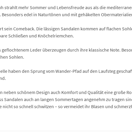
 strahlt mehr Sommer und Lebensfreude aus als die mediterranen Es
n. Besonders edel in Naturtönen und mit gehäkelten Obermaterialie
iert sein Comeback. Die lässigen Sandalen kommen auf flachen Sohl
llbare Schließen und Knöchelriemchen.
 geflochtenem Leder überzeugen durch ihre klassische Note. Beson
achen Sohlen.
elle haben den Sprung vom Wander-Pfad auf den Laufsteg geschafft
nd.
len neben schönem Design auch Komfort und Qualität eine große Rol
dass Sandalen auch an langen Sommertagen angenehm zu tragen sin
e nicht so schnell schwitzen – so vermeidet ihr Blasen und schmerz