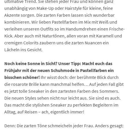
ultimative Trend. Sie stehen jeder Frau und können ganz
unabhängig von Make-Up oder Hairstyle für kleine, feine
Akzente sorgen. Die zarten Farben lassen sich wunderbar
kombinieren. Wir lieben Pastellfarben im Mix mit Weiß und
verleihen unseren Outfits so im Handumdrehen einen Frische-
Kick. Aber auch mit Naturtönen, allen voran mit Karamell und
cremigen Colorits zaubern uns die zarten Nuancen ein
Lächeln ins Gesicht.
Noch keine Sonne in Sicht? Unser Tipp: Macht euch das
Frühjahr mit der neuen Schuhmode in Pastellfarben ein
bisschen schöner!
Ihr wisst doch: der berühmte Blick durch
die rosarote Brille kann manchmal helfen… Auf jeden Fall gibt
es jetzt tolle Sneaker in den zartesten Farben des Sommers.
Die neuen Styles sehen nicht nur leicht aus. Sie sind es auch.
Das macht die stylishen Sneaker zu perfekten Begleitern im
Alltag, auf Reisen – ach, eigentlich immer!
Denn: Die zarten Töne schmeicheln jeder Frau. Anders gesagt: