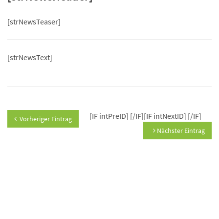
[strNewsTeaser]
[strNewsText]
[IF intPreID]
[/IF][IF intNextID]
[/IF]
Vorheriger Eintrag
Nächster Eintrag