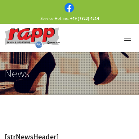
Service-Hotline:
+49 (7722) 4214
News
[strNewsHeader]